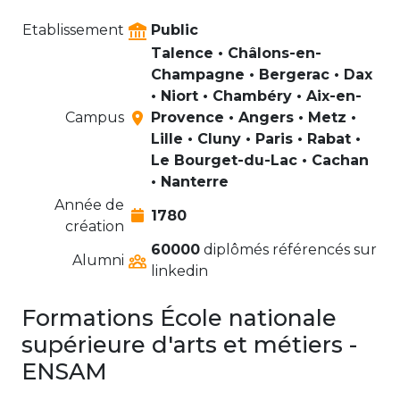
Etablissement
Public
Talence • Châlons-en-
Champagne • Bergerac • Dax
• Niort • Chambéry • Aix-en-
Campus
Provence • Angers • Metz •
Lille • Cluny • Paris • Rabat •
Le Bourget-du-Lac • Cachan
• Nanterre
Année de
1780
création
60000
diplômés référencés sur
Alumni
linkedin
Formations École nationale
supérieure d'arts et métiers -
ENSAM