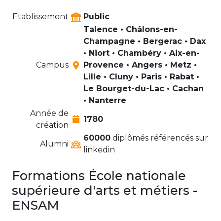
Etablissement
Public
Talence • Châlons-en-
Champagne • Bergerac • Dax
• Niort • Chambéry • Aix-en-
Campus
Provence • Angers • Metz •
Lille • Cluny • Paris • Rabat •
Le Bourget-du-Lac • Cachan
• Nanterre
Année de
1780
création
60000
diplômés référencés sur
Alumni
linkedin
Formations École nationale
supérieure d'arts et métiers -
ENSAM