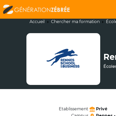
Accueil
Chercher ma formation
Écol
Re
École
Etablissement
Privé
Campus
Rennes •