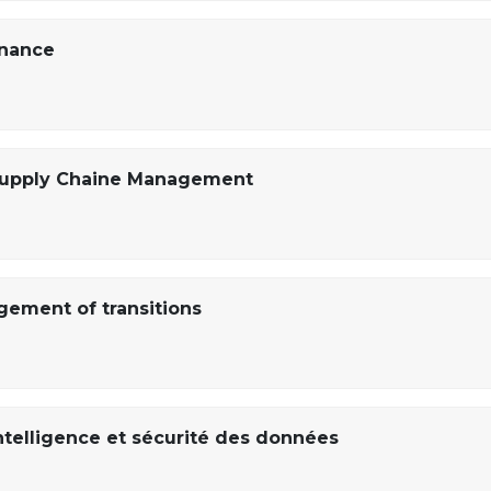
inance
 Supply Chaine Management
gement of transitions
intelligence et sécurité des données