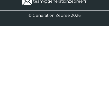
team@generationzebree.fr
© Génération Zébrée 2026