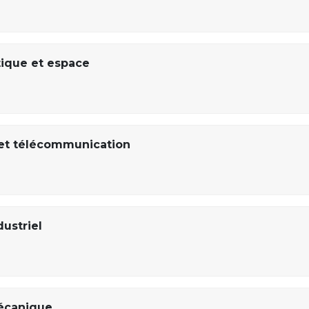
ique et espace
et télécommunication
ustriel
écanique