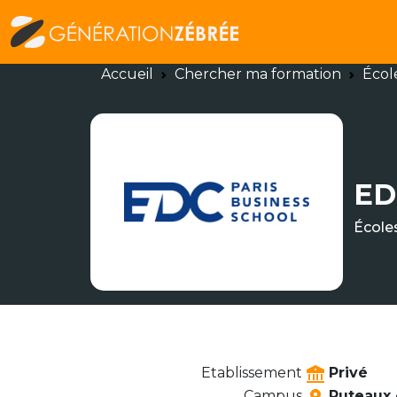
Accueil
Chercher ma formation
Écol
ED
École
Etablissement
Privé
Campus
Puteaux •