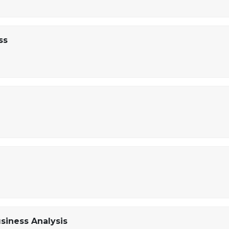
ss
e
siness Analysis