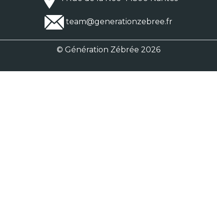
team@generationzebree.fr
© Génération Zébrée 2026