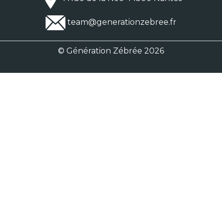
team@generationzebree.fr
© Génération Zébrée 2026