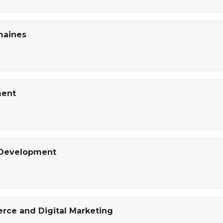
maines
ment
 Development
rce and Digital Marketing