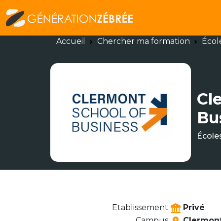
Accueil
Chercher ma formation
Écol
Cl
Bu
École
Etablissement
Privé
Campus
Clermont