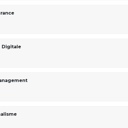
urance
Digitale
Management
nalisme