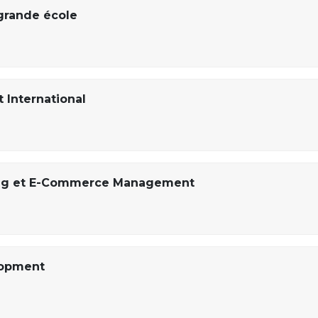
rande école
International
ting et E-Commerce Management
lopment