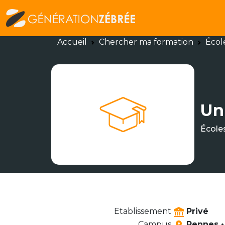
Accueil
Chercher ma formation
Écol
Un
École
Etablissement
Privé
Campus
Rennes •