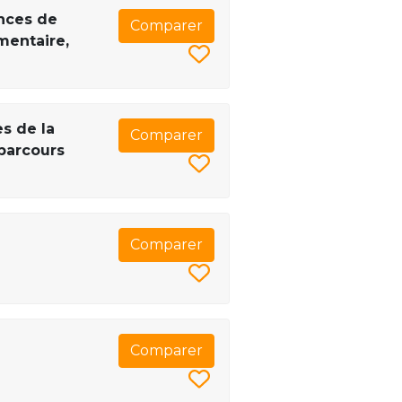
ences de
Comparer
mentaire,
s de la
Comparer
 parcours
Comparer
Comparer