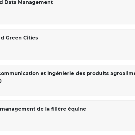
ood Data Management
d Green Cities
communication et ingénierie des produits agroalim
)
 management de la filière équine