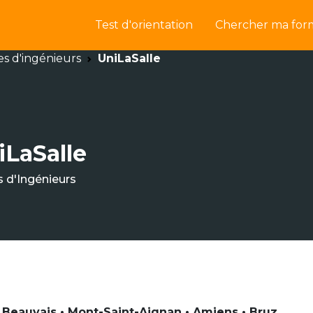
Test d'orientation
Chercher ma for
es d'ingénieurs
UniLaSalle
iLaSalle
s d'Ingénieurs
 Beauvais • Mont-Saint-Aignan • Amiens • Bruz