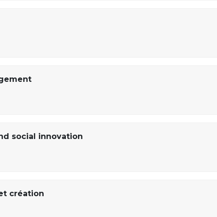
agement
and social innovation
et création