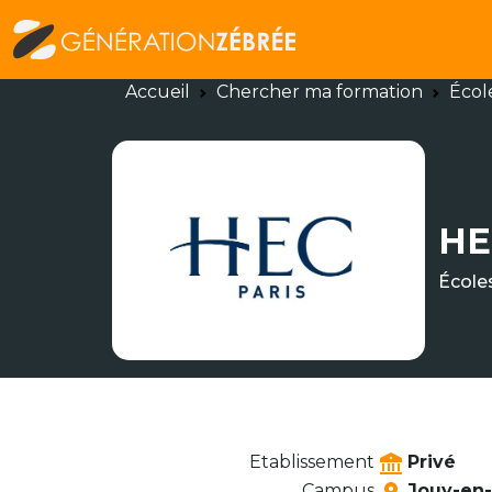
Accueil
Chercher ma formation
Écol
HE
École
Etablissement
Privé
Campus
Jouy-en-