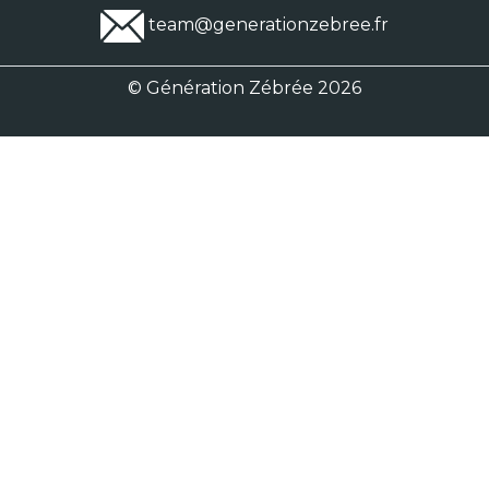
team@generationzebree.fr
© Génération Zébrée 2026