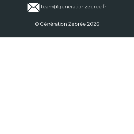
team@generationzebree.fr
© Génération Zébrée 2026