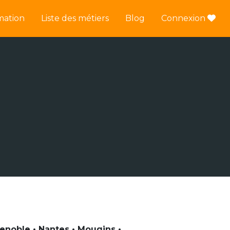
mation
Liste des métiers
Blog
Connexion
renoble • Nantes • Mougins •