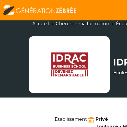
Accueil
Chercher ma formation
Écol
ID
École
Etablissement
Privé
Toulouse • M