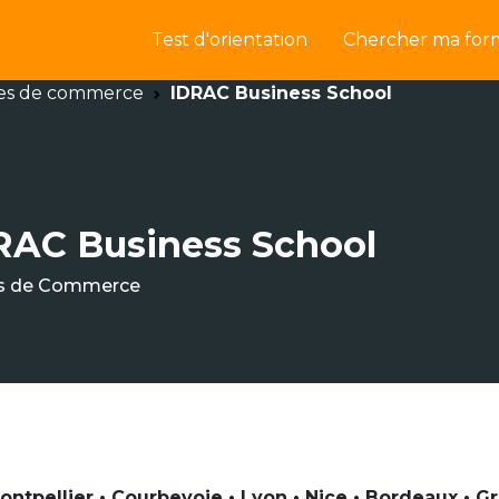
Test d'orientation
Chercher ma for
es de commerce
IDRAC Business School
RAC Business School
s de Commerce
ontpellier • Courbevoie • Lyon • Nice • Bordeaux • G