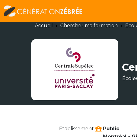
Accueil
Chercher ma formation
Écol
Ce
École
Etablissement
Public
Montréal • G