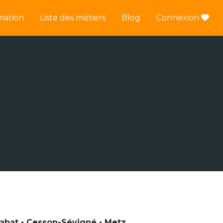
mation
Liste des métiers
Blog
Connexion
 Rabat • Cesson-Sévigné • Metz