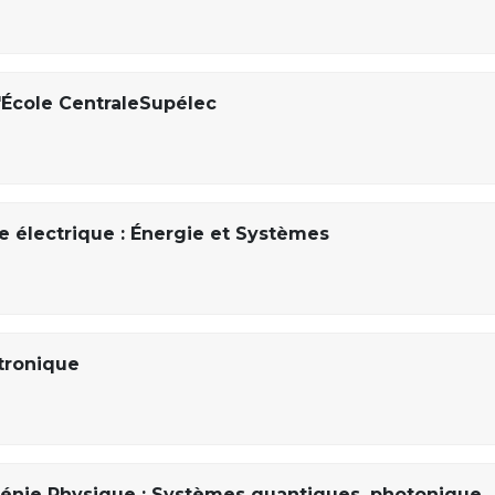
'École CentraleSupélec
ie électrique : Énergie et Systèmes
ctronique
Génie Physique : Systèmes quantiques, photonique,