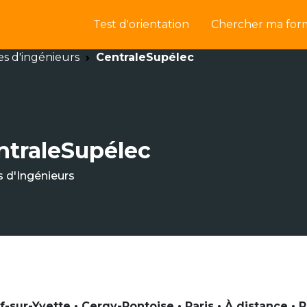
Test d'orientation
Chercher ma for
es d'ingénieurs
CentraleSupélec
ntraleSupélec
s d'Ingénieurs
if-sur-Yvette • Cergy-Pontoise • Paris • À distance •