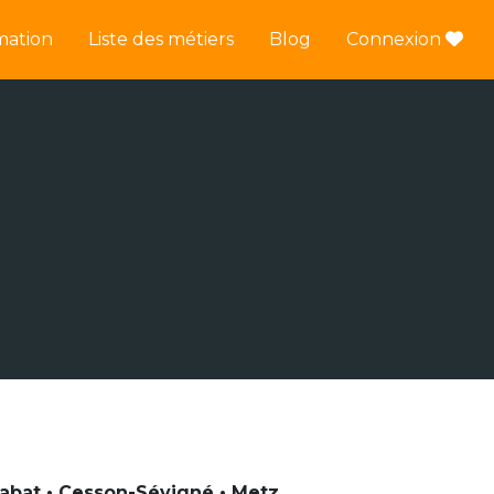
mation
Liste des métiers
Blog
Connexion
 Rabat • Cesson-Sévigné • Metz