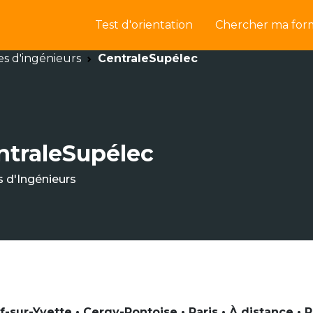
Test d'orientation
Chercher ma for
es d'ingénieurs
CentraleSupélec
ntraleSupélec
s d'Ingénieurs
if-sur-Yvette • Cergy-Pontoise • Paris • À distance •