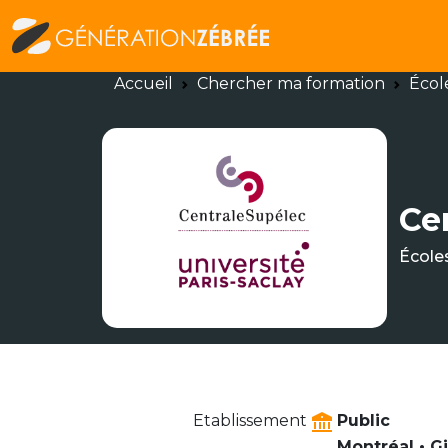
Accueil
Chercher ma formation
Écol
Ce
École
Etablissement
Public
Montréal • G