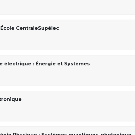
'École CentraleSupélec
ie électrique : Énergie et Systèmes
ctronique
Génie Physique : Systèmes quantiques, photonique,