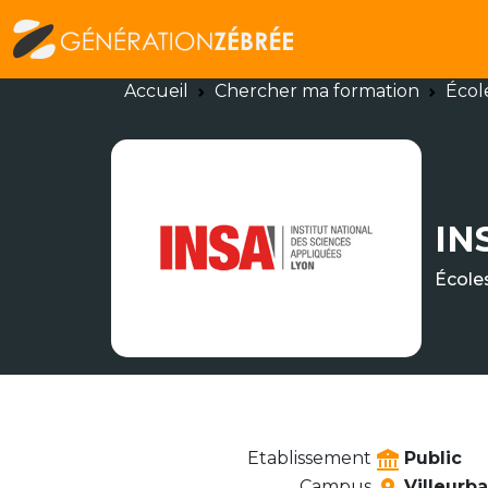
Accueil
Chercher ma formation
Écol
IN
École
Etablissement
Public
Campus
Villeurba