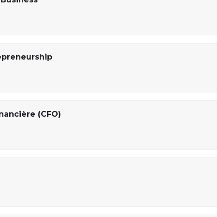
epreneurship
inancière (CFO)