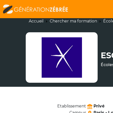
Accueil
Chercher ma formation
Écol
ES
École
Etablissement
Privé
Campus
Paris • L