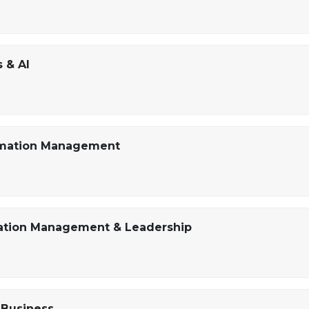
 & AI
ormation Management
mation Management & Leadership
 Business