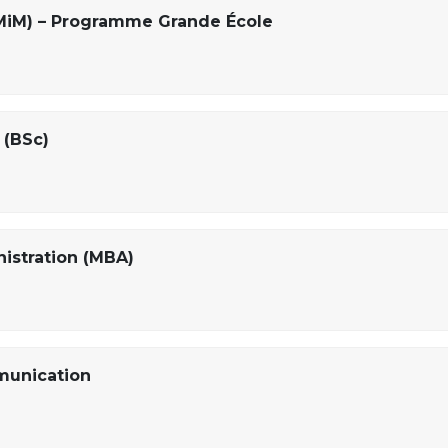
MiM) – Programme Grande École
 (BSc)
istration (MBA)
munication