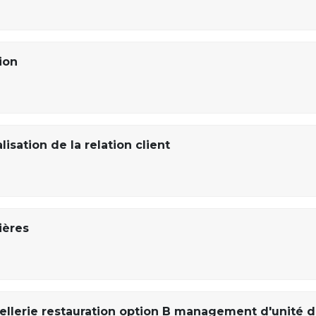
ion
isation de la relation client
ières
lerie restauration option B management d'unité 