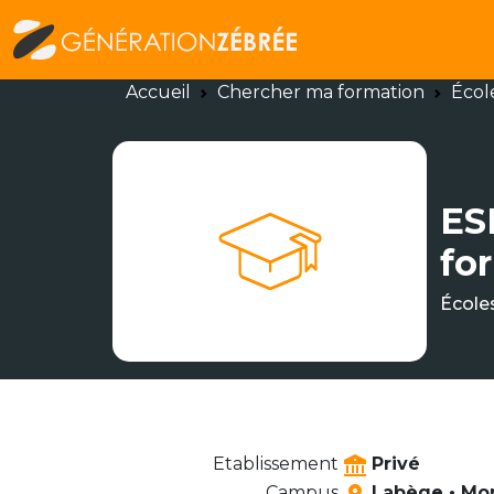
Accueil
Chercher ma formation
Écol
ES
fo
École
Etablissement
Privé
Campus
Labège • Mon