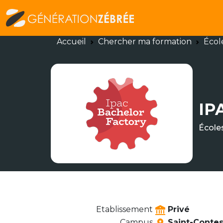
Accueil
Chercher ma formation
Écol
IP
École
Etablissement
Privé
Campus
Saint-Contest