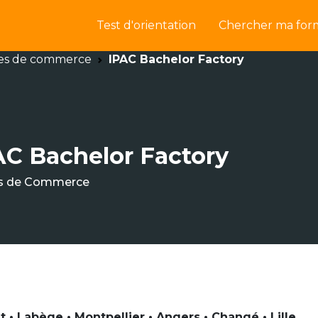
Test d'orientation
Chercher ma for
es de commerce
IPAC Bachelor Factory
AC Bachelor Factory
s de Commerce
 • Labège • Montpellier • Angers • Changé • Lille