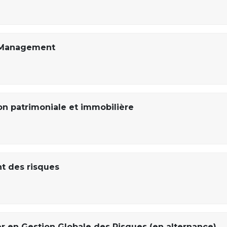
n Management
ion patrimoniale et immobilière
t des risques
 en Gestion Globale des Risques (en alternance)