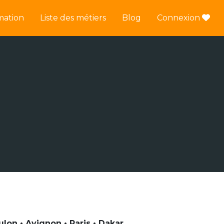
mation
Liste des métiers
Blog
Connexion
lon • Avignon • Paris • Dakar