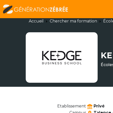
Accueil
Chercher ma formation
Écol
KE
École
Etablissement
Privé
Campus
Talence 