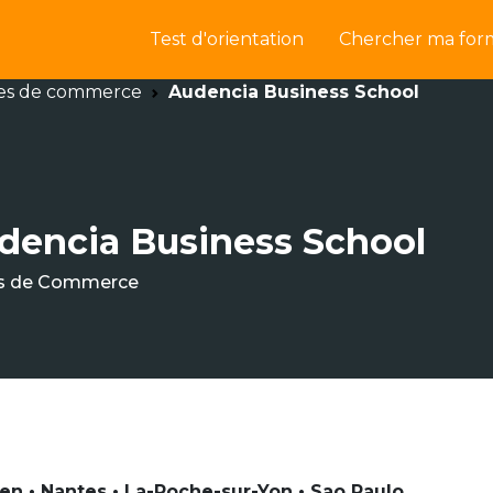
Test d'orientation
Chercher ma for
es de commerce
Audencia Business School
dencia Business School
s de Commerce
en • Nantes • La-Roche-sur-Yon • Sao Paulo