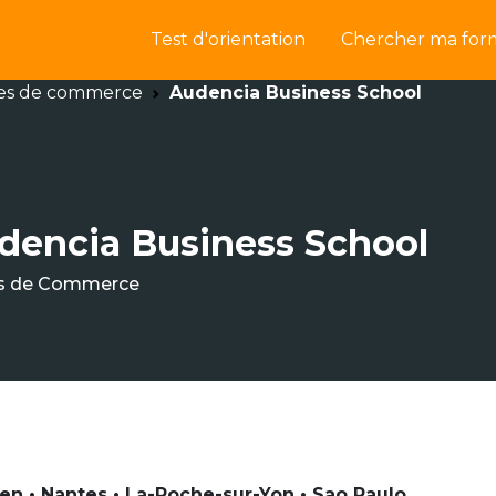
Test d'orientation
Chercher ma for
es de commerce
Audencia Business School
dencia Business School
s de Commerce
en • Nantes • La-Roche-sur-Yon • Sao Paulo