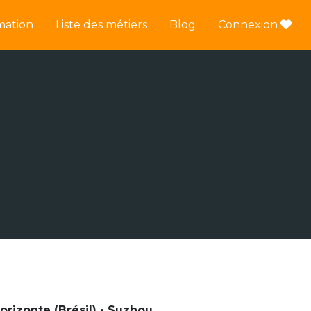
mation
Liste des métiers
Blog
Connexion
Horizonte (Brésil) • Suzhou