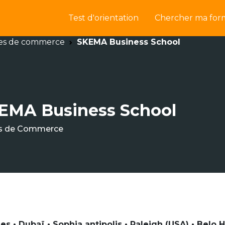
Test d'orientation
Chercher ma for
es de commerce
SKEMA Business School
EMA Business School
s de Commerce
nes • Dubaï • Sophia antipolis • Raleigh (USA) • Belo 