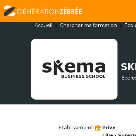
Accueil
Chercher ma formation
Écol
SK
École
Etablissement
Privé
Lille • Sures