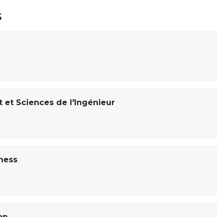
s
et Sciences de l'Ingénieur
iness
on